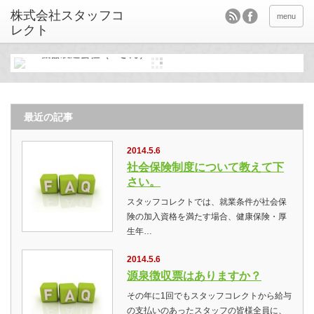
menu
ＯＡ機器製造会社（Ｔさん）
最近の記事
2014.5.6
社会保険制度について教えて下
さい。
スタッフコレクトでは、就業条件が社会保
険の加入資格を満たす場合、健康保険・厚
生年…
2014.5.6
源泉徴収票はありますか？
その年に1回でもスタッフコレクトから給与
の支払いのあったスタッフの皆様全員に、